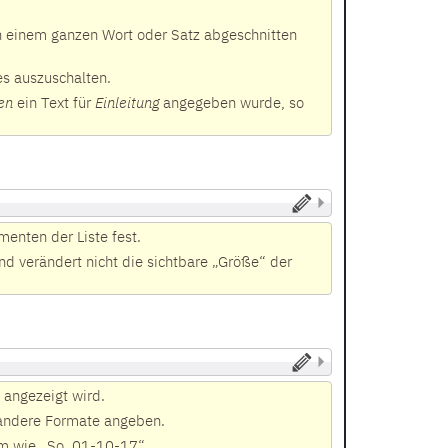
h einem ganzen Wort oder Satz abgeschnitten
es auszuschalten.
en
ein Text für
Einleitung
angegeben wurde, so
menten der Liste fest.
nd verändert nicht die sichtbare „Größe“ der
angezeigt wird.
 andere Formate angeben.
um wie „So, 01-10-17“.