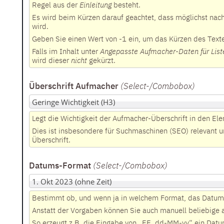
Regel aus der
Einleitung
besteht.
Es wird beim Kürzen darauf geachtet, dass möglichst nac
wird.
Geben Sie einen Wert von -1 ein, um das Kürzen des Text
Falls im Inhalt unter
Angepasste Aufmacher-Daten für List
wird dieser
nicht
gekürzt.
Überschrift Aufmacher
(Select-/Combobox
)
Legt die Wichtigkeit der Aufmacher-Überschrift in den Ele
Dies ist insbesondere für Suchmaschinen (SEO) relevant u
Überschrift.
Datums-Format
(Select-/Combobox
)
Bestimmt ob, und wenn ja in welchem Format, das Datum 
Anstatt der Vorgaben können Sie auch manuell beliebige
So erzeugt z.B. die Eingabe von „EE, dd-MM-yy“ ein Dat