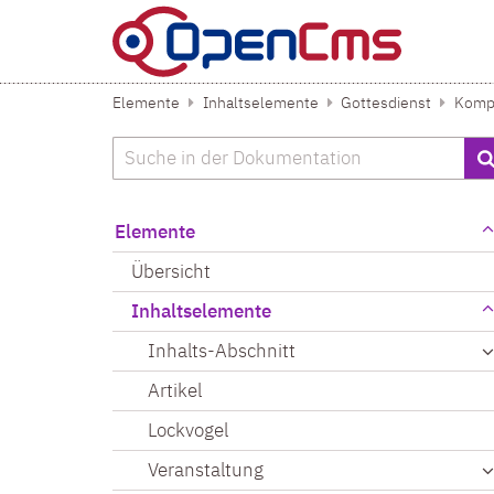
Zum Inhalt springen
Elemente
Inhaltselemente
Gottesdienst
Kompa
Suche
Elemente
Übersicht
Inhaltselemente
Inhalts-Abschnitt
Artikel
Lockvogel
Veranstaltung