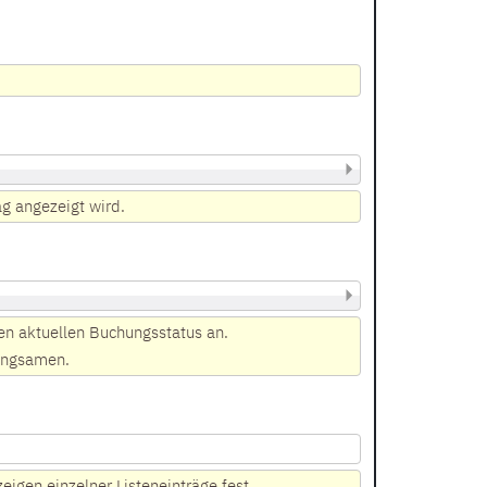
ag angezeigt wird.
en aktuellen Buchungsstatus an.
langsamen.
eigen einzelner Listeneinträge fest.