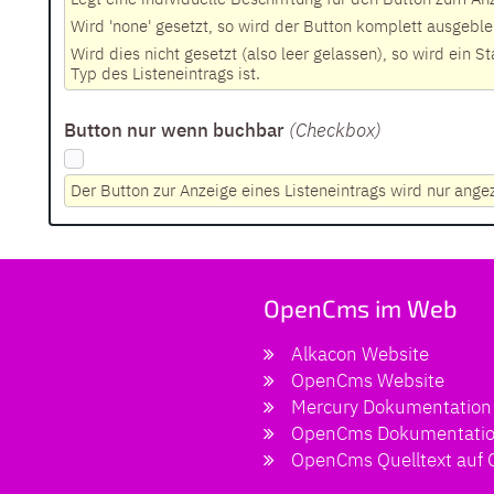
Wird 'none' gesetzt, so wird der Button komplett ausgeble
Wird dies nicht gesetzt (also leer gelassen), so wird ein
Typ des Listeneintrags ist.
Button nur wenn buchbar
(Checkbox
)
Der Button zur Anzeige eines Listeneintrags wird nur ange
OpenCms im Web
Alkacon Website
OpenCms Website
Mercury Dokumentation
OpenCms Dokumentati
OpenCms Quelltext auf 