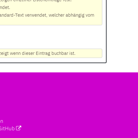
ndet.
 Standard-Text verwendet, welcher abhängig vom
zeigt wenn dieser Eintrag buchbar ist.
on
GitHub