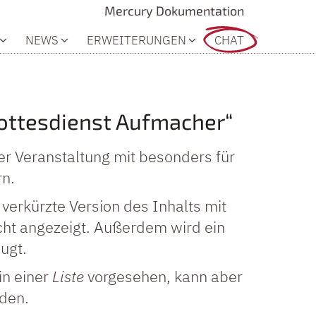
Mercury Dokumentation
NEWS
ERWEITERUNGEN
CHAT
ottesdienst Aufmacher“
der Veranstaltung mit besonders für
n.
k verkürzte Version des Inhalts mit
icht angezeigt. Außerdem wird ein
ugt.
in einer
Liste
vorgesehen, kann aber
rden.