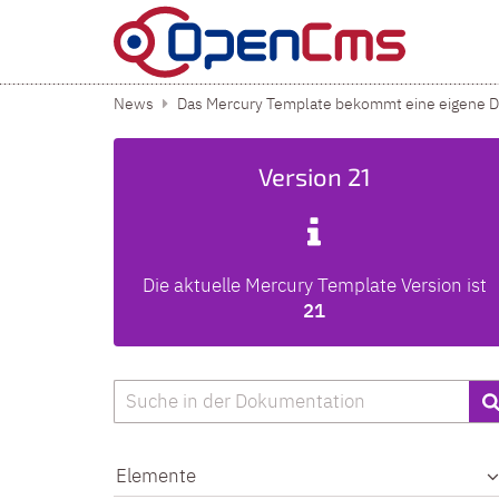
Zum Inhalt springen
News
Das Mercury Template bekommt eine eigene 
Version 21
Die aktuelle Mercury Template Version ist
21
Suche
Elemente