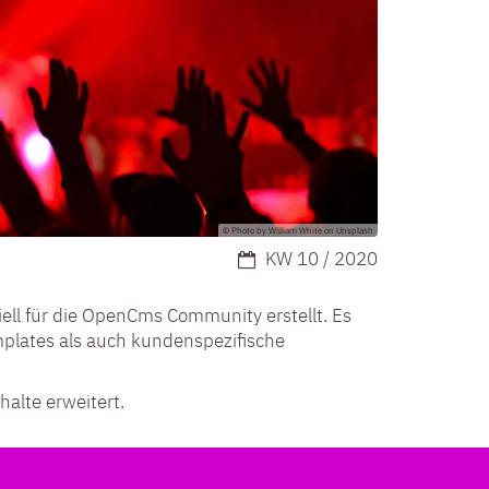
© Photo by William White on Unsplash
Datum:
KW 10 / 2020
ll für die OpenCms Community erstellt. Es
plates als auch kundenspezifische
alte erweitert.