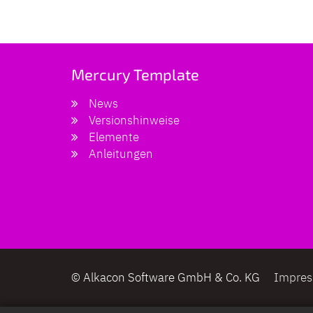
Mercury Template
News
Versionshinweise
Elemente
Anleitungen
© Alkacon Software GmbH & Co. KG
Impre