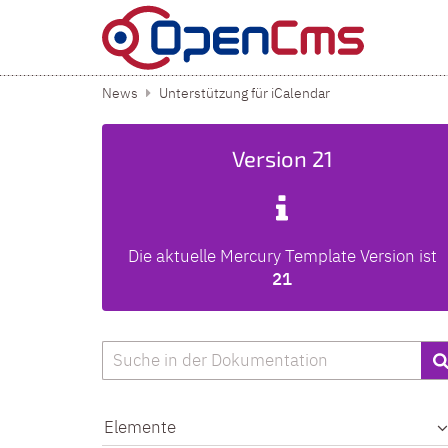
Zum Inhalt springen
News
Unterstützung für iCalendar
Version 21
Die aktuelle Mercury Template Version ist
21
Suche
Elemente