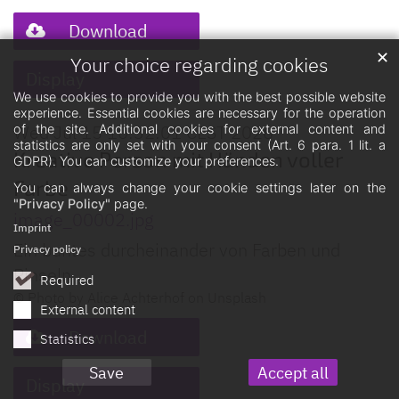
Download
✕
Your choice regarding cookies
Display
We use cookies to provide you with the best possible website
experience. Essential cookies are necessary for the operation
Wed Jul 15 10:32:01 CEST 2026
of the site. Additional cookies for external content and
statistics are only set with your consent (Art. 6 para. 1 lit. a
Kreative Person mit Händen voller
GDPR). You can customize your preferences.
Farbe
You can always change your cookie settings later on the
"Privacy Policy"
page.
image_00002.jpg
Imprint
Ein buntes durcheinander von Farben und
Privacy policy
Pinseln
Required
© Photo by Alice Achterhof on Unsplash
External content
Download
Statistics
Save
Accept all
Display