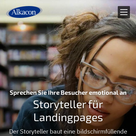
Zum Inhalt springen
:
Sprechen Sie Ihre Besucher emotional an
Storyteller für
Landingpages
Der Storyteller baut eine bildschirmfüllende