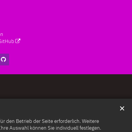
on
GitHub
✕
 den Betrieb der Seite erforderlich. Weitere
. Ihre Auswahl können Sie individuell festlegen.