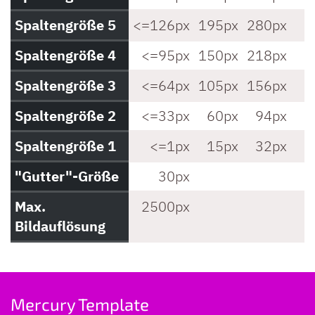
Spaltengröße 5
<=126px
195px
280px
3
Spaltengröße 4
<=95px
150px
218px
3
Spaltengröße 3
<=64px
105px
156px
2
Spaltengröße 2
<=33px
60px
94px
1
Spaltengröße 1
<=1px
15px
32px
"Gutter"-Größe
30px
Max.
2500px
Bildauflösung
Mercury Template