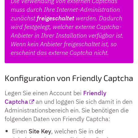
Die Verwendung von externen Captchas
muss durch Ihre Internet-Administration
zunächst
freigeschaltet
werden. Dadurch
wird festgelegt, welcher externe Captcha-
Anbieter in Ihrer Installation verfügbar ist.
Wenn kein Anbieter freigeschaltet ist, so
erscheint das externe Captcha nicht.
Konfiguration von Friendly Captcha
Legen Sie einen Account bei
Friendly
Captcha
an und loggen Sie sich damit in den
Administrationsbereich ein. Sie benötigen die
folgenden Daten von Friendly Captcha:
Einen
Site Key
, welchen Sie in der