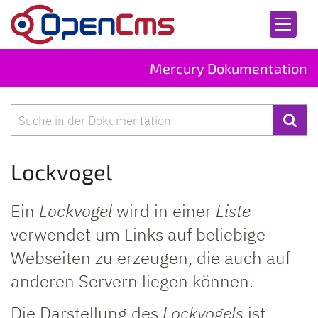
Zum Inhalt springen
Mercury Dokumentation
Suche
Lockvogel
Ein
Lockvogel
wird in einer
Liste
verwendet um Links auf beliebige
Webseiten zu erzeugen, die auch auf
anderen Servern liegen können.
Die Darstellung des
Lockvogels
ist