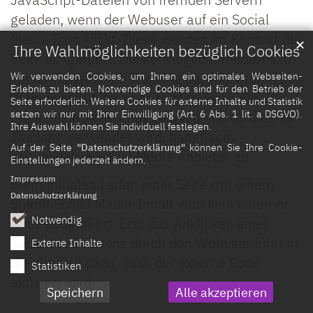
geladen, wenn der Webuser auf ein Social
Media Icon klickt. Diese werden im Kontext der
✕
Ihre Wahlmöglichkeiten bezüglich Cookies
Seite ausgeführt. Dies ermöglicht theoretisch
ein umfangreiches Tracking der Aktivitäten des
Wir verwenden Cookies, um Ihnen ein optimales Webseiten-
Erlebnis zu bieten. Notwendige Cookies sind für den Betrieb der
Webusers auf der angezeigten Seite. Ob
Seite erforderlich. Weitere Cookies für externe Inhalte und Statistik
setzen wir nur mit Ihrer Einwilligung (Art. 6 Abs. 1 lit. a DSGVO).
tatsächlich JavaScript geladen und ob dies für
Ihre Auswahl können Sie individuell festlegen.
Tracking verwendet wird, hängt vom
Auf der Seite
"Datenschutzerklärung"
können Sie Ihre Cookie-
verwendeten Social Media Anbieter ab.
Einstellungen jederzeit ändern.
Impressum
Beim initialen Laden einer Seite mit einem
Datenschutzerklärung
Shariff Social Media-Inhalt wird kein externer
Notwendig
Code ausgeführt. Erst das Anklicken eines
Social Media Icons durch den Webuser führt in
Externe Inhalte
diesem Fall dazu, dass der externe Code
Statistiken
aktiviert wird.
Speichern
Alle akzeptieren