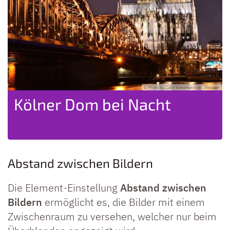
ash
© Photo by Colin Viessmann on Unsplash
Kölner Dom bei Nacht
Abstand zwischen Bildern
Die Element-Einstellung
Abstand zwischen
Bildern
ermöglicht es, die Bilder mit einem
Zwischenraum zu versehen, welcher nur beim