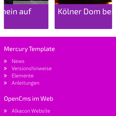
h
© Photo by Colin Viessmann on Unsplash
Kölner Dom bei Nacht
Mercury Template
News
Versionshinweise
Elemente
Anleitungen
OpenCms im Web
Alkacon Website