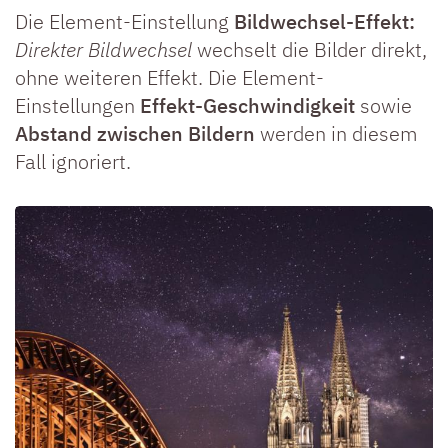
Die Element-Einstellung
Bildwechsel-Effekt:
Direkter Bildwechsel
wechselt die Bilder direkt,
ohne weiteren Effekt. Die Element-
Einstellungen
Effekt-Geschwindigkeit
sowie
Abstand zwischen Bildern
werden in diesem
Fall ignoriert.