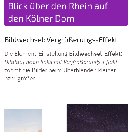
Blick über den Rhein auf
Kölner Dom bei Nacht
Blick vom Kölner Dom
Kölner Dom von vorne
Kölner Dom am Abend
den Kölner Dom
Bildwechsel: Vergrößerungs-Effekt
Die Element-Einstellung
Bildwechsel-Effekt:
Bildlauf nach links mit Vergrößerungs-Effekt
zoomt die Bilder beim Überblenden kleiner
bzw. größer.