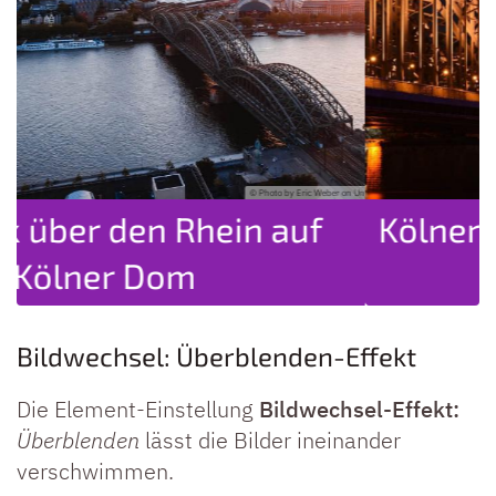
© Photo by Eric Weber on Unsplash
© Photo by C
n Rhein auf
Kölner Dom bei Nach
om
Bildwechsel: Überblenden-Effekt
Die Element-Einstellung
Bildwechsel-Effekt:
Überblenden
lässt die Bilder ineinander
verschwimmen.