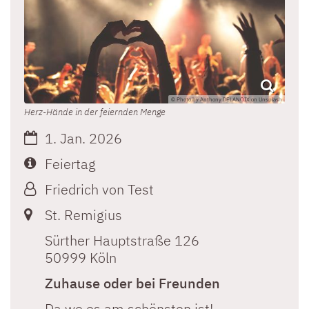
© Photo by Anthony DELANOIX on Unsplash
Herz-Hände in der feiernden Menge
Datum:
1. Jan. 2026
Art bzw. Nummer:
Feiertag
Von:
Friedrich von Test
Ort:
St. Remigius
Sürther Hauptstraße 126
50999
Köln
Zuhause oder bei Freunden
Da wo es am schönsten ist!